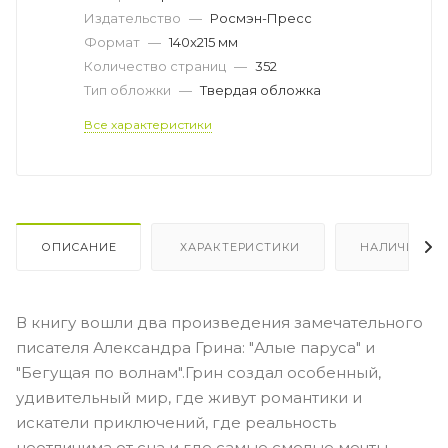
Издательство
—
Росмэн-Пресс
Формат
—
140x215 мм
Количество страниц
—
352
Тип обложки
—
Твердая обложка
Все характеристики
ОПИСАНИЕ
ХАРАКТЕРИСТИКИ
НАЛИЧИЕ
В книгу вошли два произведения замечательного
писателя Александра Грина: "Алые паруса" и
"Бегущая по волнам".Грин создал особенный,
удивительный мир, где живут романтики и
искатели приключений, где реальность
неотличима от сна и где самые смелые мечты