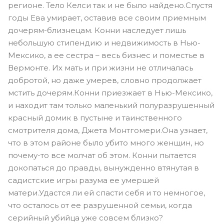
регионе. Тело Келси так и не было найдено.Спустя
годы Ева умирает, оставив все своим приемным
дочерям-близнецам. Конни наследует лишь
небольшую стипендию и недвижимость в Нью-
Мексико, а ее сестра – весь бизнес и поместье в
Вермонте. Их мать и при жизни не отличалась
добротой, но даже умерев, словно продолжает
мстить дочерям.Конни приезжает в Нью-Мексико,
и находит там только маленький полуразрушенный
красный домик в пустыне и таинственного
смотрителя дома, Джета Монтгомери.Она узнает,
что в этом районе было убито много женщин, но
почему-то все молчат об этом. Конни пытается
докопаться до правды, вынужденно втянутая в
садистские игры разума ее умершей
матери.Удастся ли ей спасти себя и то немногое,
что осталось от ее разрушенной семьи, когда
серийный убийца уже совсем близко?