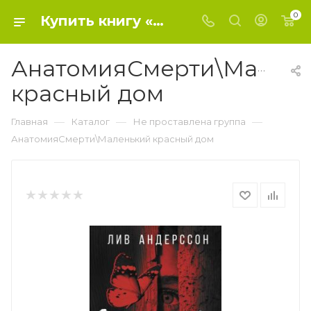
0
Купить книгу «АнатомияСмерти\Маленький красный дом» 2023, Андерссон Л. - Не проставлена группа
АнатомияСмерти\Мален
красный дом
—
—
—
Главная
Каталог
Не проставлена группа
АнатомияСмерти\Маленький красный дом