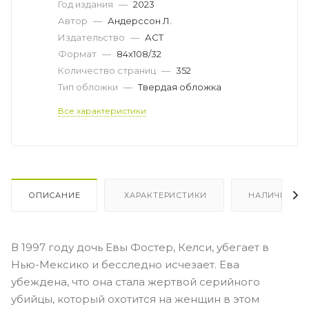
Год издания
—
2023
Автор
—
Андерссон Л.
Издательство
—
АСТ
Формат
—
84x108/32
Количество страниц
—
352
Тип обложки
—
Твердая обложка
Все характеристики
ОПИСАНИЕ
ХАРАКТЕРИСТИКИ
НАЛИЧИЕ
В 1997 году дочь Евы Фостер, Келси, убегает в
Нью-Мексико и бесследно исчезает. Ева
убеждена, что она стала жертвой серийного
убийцы, который охотится на женщин в этом