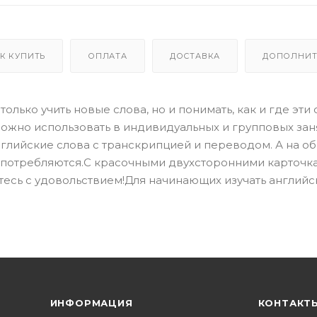
К КУПИТЬ
ОПЛАТА
ДОСТАВКА
ДОПОЛНИТ
олько учить новые слова, но и понимать, как и где эти 
ожно использовать в индивидуальных и групповых заня
глийские слова с транскрипцией и переводом. А на о
а употребляются.С красочными двухсторонними карточк
тесь с удовольствием!Для начинающих изучать английс
ИНФОРМАЦИЯ
КОНТАКТ