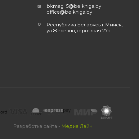
bkmag_5@belkniga.by
office@belkniga.by
Республика Беларусь г.Минск,
ул.Железнодорожная 27а
Разработка сайта -
Медиа Лайн