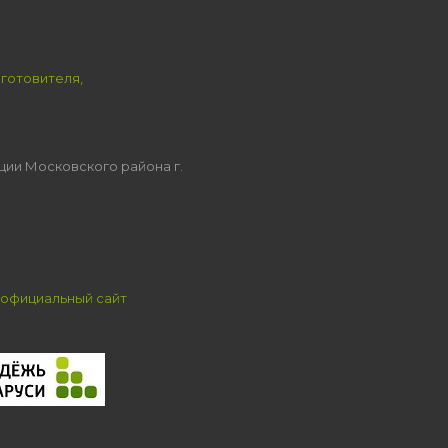
зготовителя,
ции Московского района г.
официальный сайт