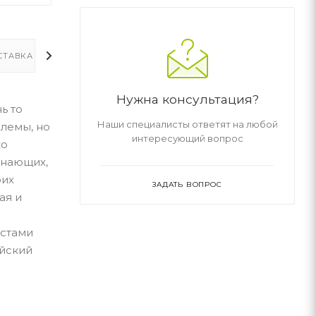
СТАВКА
ДОПОЛНИТЕЛЬНО
Нужна консультация?
ь то
Наши специалисты ответят на любой
блемы, но
интересующий вопрос
ко
инающих,
оих
ЗАДАТЬ ВОПРОС
ая и
кстами
ийский