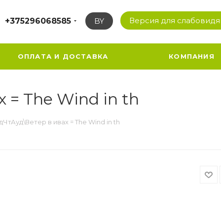
Версия для слабовид
+375296068585
BY
ОПЛАТА И ДОСТАВКА
КОМПАНИЯ
 = The Wind in th
ЧтАуд\Ветер в ивах = The Wind in th