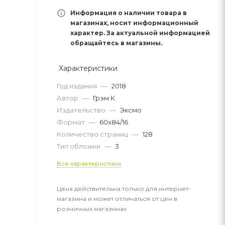
Информация о наличии товара в
магазинах, носит информационный
характер. За актуальной информацией
обращайтесь в магазины.
Характеристики
Год издания
—
2018
Автор
—
Грэм К.
Издательство
—
Эксмо
Формат
—
60x84/16
Количество страниц
—
128
Тип обложки
—
3
Все характеристики
Цена действительна только для интернет-
магазина и может отличаться от цен в
розничных магазинах