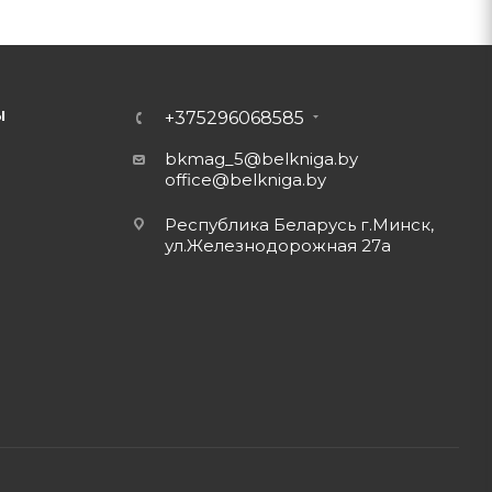
Ы
+375296068585
bkmag_5@belkniga.by
office@belkniga.by
Республика Беларусь г.Минск,
ул.Железнодорожная 27а