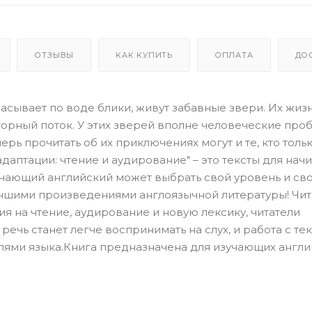
ОТЗЫВЫ
КАК КУПИТЬ
ОПЛАТА
ДО
расывает по воде блики, живут забавные звери. Их жизн
 горный поток. У этих зверей вполне человеческие про
ерь прочитать об их приключениях могут и те, кто толь
адаптации: чтение и аудирование" – это тексты для нач
чающий английский может выбрать свой уровень и св
учшими произведениями англоязычной литературы! Чит
ия на чтение, аудирование и новую лексику, читатели
речь станет легче воспринимать на слух, и работа с те
елями языка.Книга предназначена для изучающих англ