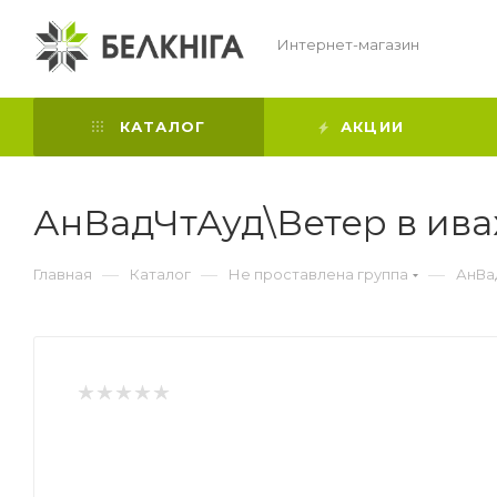
Интернет-магазин
КАТАЛОГ
АКЦИИ
АнВадЧтАуд\Ветер в ивах
—
—
—
Главная
Каталог
Не проставлена группа
АнВад