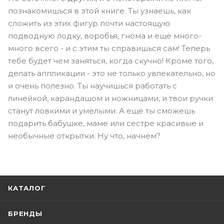
познакомишься в этой книге. Ты узнаешь, как
сложить из этих фигур почти настоящую
подводную лодку, воробья, гнома и ещё много-
много всего - и с этим ты справишься сам! Теперь
тебе будет чем заняться, когда скучно! Кроме того,
делать аппликации - это не только увлекательно, но
и очень полезно. Ты научишься работать с
линейкой, карандашом и ножницами, и твои ручки
станут ловкими и умелыми. А ещё ты сможешь
подарить бабушке, маме или сестре красивые и
необычные открытки. Ну что, начнём?
КАТАЛОГ
БРЕНДЫ