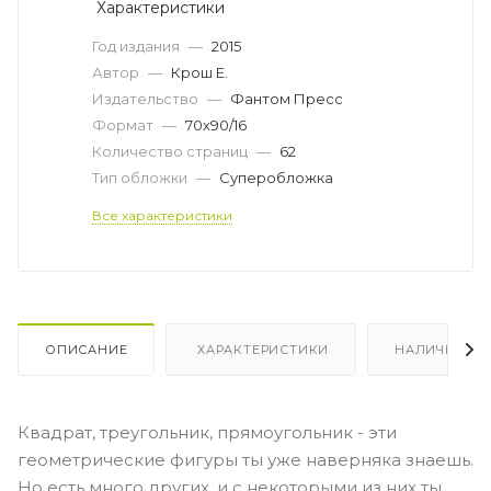
Характеристики
Год издания
—
2015
Автор
—
Крош Е.
Издательство
—
Фантом Пресс
Формат
—
70х90/16
Количество страниц
—
62
Тип обложки
—
Суперобложка
Все характеристики
ОПИСАНИЕ
ХАРАКТЕРИСТИКИ
НАЛИЧИЕ
Квадрат, треугольник, прямоугольник - эти
геометрические фигуры ты уже наверняка знаешь.
Но есть много других, и с некоторыми из них ты