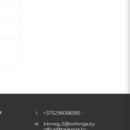
Ы
+375296068585
bkmag_5@belkniga.by
office@belkniga.by