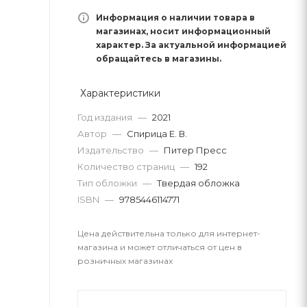
Информация о наличии товара в
магазинах, носит информационный
характер. За актуальной информацией
обращайтесь в магазины.
Характеристики
Год издания
—
2021
Автор
—
Спирица Е. В.
Издательство
—
Питер Пресс
Количество страниц
—
192
Тип обложки
—
Твердая обложка
ISBN
—
9785446114771
Цена действительна только для интернет-
магазина и может отличаться от цен в
розничных магазинах