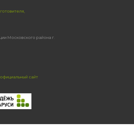
зготовителя,
ции Московского района г.
официальный сайт