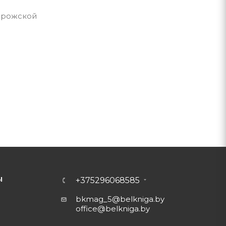
порожской
Ы
+375296068585
bkmag_5@belkniga.by
office@belkniga.by