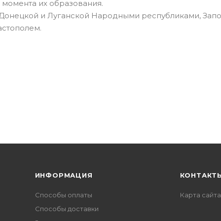
 момента их образования.
 с Донецкой и Луганской Народными республиками, За
астополем.
ИНФОРМАЦИЯ
КОНТАКТ
Способы оплаты
Карта сайта
Способы доставки