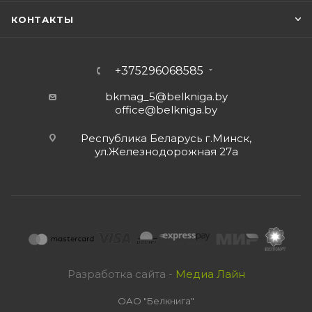
КОНТАКТЫ
+375296068585
bkmag_5@belkniga.by
office@belkniga.by
Республика Беларусь г.Минск,
ул.Железнодорожная 27а
Разработка сайта -
Медиа Лайн
ОАО "Белкнига"