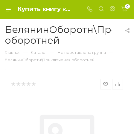
0
Купить книгу «БелянинОборотн\Приключения оборотней» 2015, Белянин А.О., Черная Г. - Не проставлена группа
БелянинОборотн\Прикл
оборотней
—
—
—
Главная
Каталог
Не проставлена группа
БелянинОборотн\Приключения оборотней