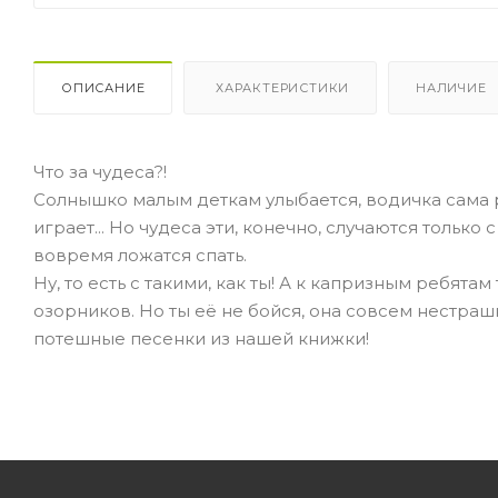
ОПИСАНИЕ
ХАРАКТЕРИСТИКИ
НАЛИЧИЕ
Что за чудеса?!
Солнышко малым деткам улыбается, водичка сама р
играет... Но чудеса эти, конечно, случаются толь
вовремя ложатся спать.
Ну, то есть с такими, как ты! А к капризным ребятам
озорников. Но ты её не бойся, она совсем нестраш
потешные песенки из нашей книжки!