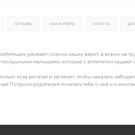
ОТЗЫВЫ
КАК КУПИТЬ
ОПЛАТА
ДО
ебятишек умывает, сорока кашку варит, а ворон на тр
ко с послушными малышами, которые с аппетитом кушают 
 только коза рогатая и заглянет, чтобы наказать-забодат
ная! Попроси родителей почитать тебе о ней и о многи