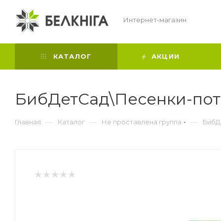
Интернет-магазин
КАТАЛОГ
АКЦИИ
БибДетСад\Песенки-по
—
—
—
Главная
Каталог
Не проставлена группа
БибД