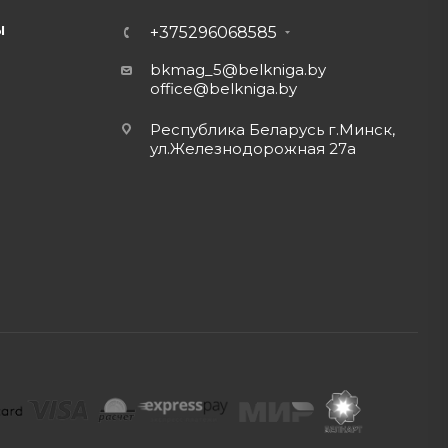
Ы
+375296068585
bkmag_5@belkniga.by
office@belkniga.by
Республика Беларусь г.Минск,
ул.Железнодорожная 27а