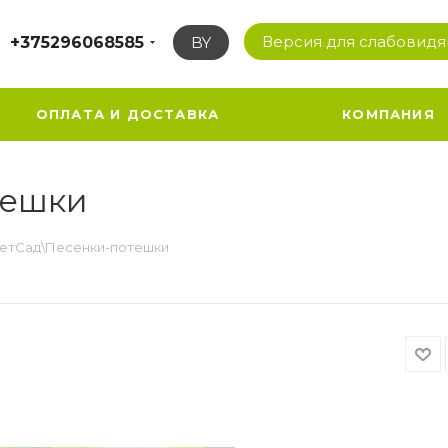
Версия для слабовид
+375296068585
BY
ОПЛАТА И ДОСТАВКА
КОМПАНИЯ
тешки
етСад\Песенки-потешки