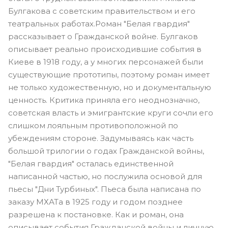
Булгакова с советским правительством и его
театральных работах.Роман "Белая гвардия"
рассказывает о Гражданской войне. Булгаков
описывает реально происходившие события в
Киеве в 1918 году, а у многих персонажей были
существующие прототипы, поэтому роман имеет
не только художественную, но и документальную
ценность. Критика приняла его неоднозначно,
советская власть и эмигрантские круги сочли его
слишком лояльным противоположной по
убеждениям стороне. Задумываясь как часть
большой трилогии о годах Гражданской войны,
"Белая гвардия" осталась единственной
написанной частью, но послужила основой для
пьесы "Дни Турбиных". Пьеса была написана по
заказу МХАТа в 1925 году и годом позднее
разрешена к постановке. Как и роман, она
описывает события Гражданской войны и личную