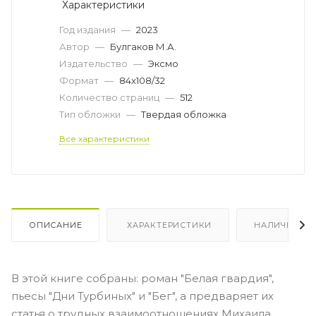
Характеристики
Год издания
—
2023
Автор
—
Булгаков М.А.
Издательство
—
Эксмо
Формат
—
84x108/32
Количество страниц
—
512
Тип обложки
—
Твердая обложка
Все характеристики
ОПИСАНИЕ
ХАРАКТЕРИСТИКИ
НАЛИЧИЕ
В этой книге собраны: роман "Белая гвардия",
пьесы "Дни Турбиных" и "Бег", а предваряет их
статья о трудных взаимоотношениях Михаила