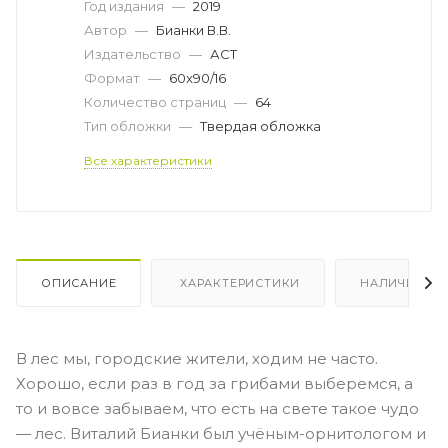
Год издания
—
2019
Автор
—
Бианки В.В.
Издательство
—
АСТ
Формат
—
60x90/16
Количество страниц
—
64
Тип обложки
—
Твердая обложка
Все характеристики
ОПИСАНИЕ
ХАРАКТЕРИСТИКИ
НАЛИЧИЕ
В лес мы, городские жители, ходим не часто.
Хорошо, если раз в год за грибами выберемся, а
то и вовсе забываем, что есть на свете такое чудо
— лес. Виталий Бианки был учёным-орнитологом и