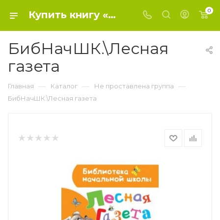
0
Купить книгу «БибНачШК.\Лесная газета» 2019, Бианки В.В. - Не проставлена группа
БибНачШК.\Лесная
газета
—
—
—
Главная
Каталог
Не проставлена группа
БибНачШК.\Лесная газета