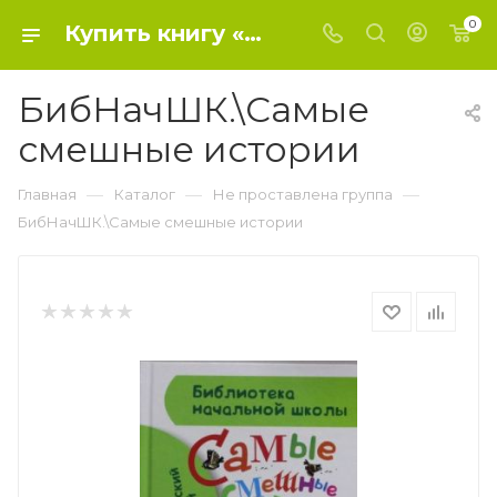
0
Купить книгу «БибНачШК.\Самые смешные истории» 2015, Драгунский В.Ю., Камински - Не проставлена группа
БибНачШК.\Самые
смешные истории
—
—
—
Главная
Каталог
Не проставлена группа
БибНачШК.\Самые смешные истории