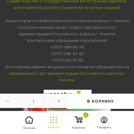
Свидетельство о государственной регистрации издателя,
изготовителя, распространителя печатных изданий
Защита прав потребителей в Московском районе г. Минска
Уполномоченный орган: Отдел торговли и услуг
администрации Московского района г. Минска
Контакты для обращений покупателей:
+375 17 368-80-49
+375 17 258-30-82
+375 17 263-97-69
Для подтверждения актуальности номеров обращайтесь на
официальный сайт администрации Московском районе г.
Минска
В КОРЗИНУ
0
Каталог
Профиль
Корзина
Главная