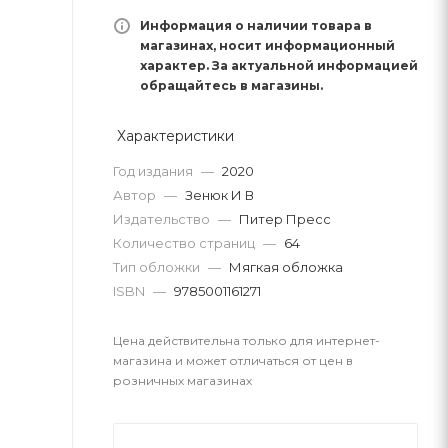
Информация о наличии товара в
магазинах, носит информационный
характер. За актуальной информацией
обращайтесь в магазины.
Характеристики
Год издания
—
2020
Автор
—
Зенюк И В
Издательство
—
Питер Пресс
Количество страниц
—
64
Тип обложки
—
Мягкая обложка
ISBN
—
9785001161271
Цена действительна только для интернет-
магазина и может отличаться от цен в
розничных магазинах