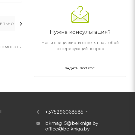
ЕЛЬНО
Нужна консультация?
Наши специалисты ответят на любой
помогать
интересующий вопрос
ЗАДАТЬ ВОПРОС
Ы
+375296068585
bkmag_5@belkniga.by
office@belkniga.by