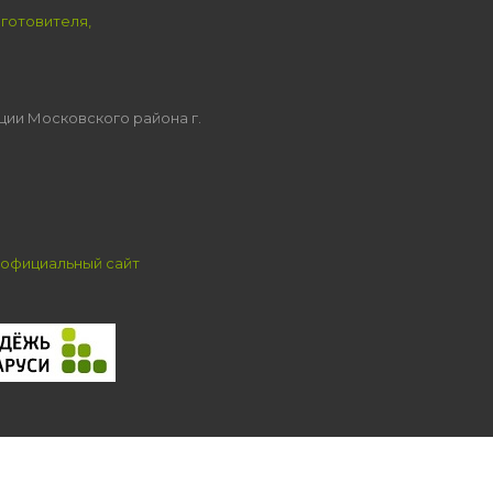
зготовителя,
ции Московского района г.
официальный сайт