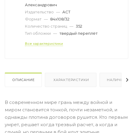
Александрович
Издательство
—
АСТ
Формат
—
84x108/32
Количество страниц
—
352
Тип обложки
—
твердый переплёт
Все характеристики
ОПИСАНИЕ
ХАРАКТЕРИСТИКИ
НАЛИЧИЕ
В современном мире грань между войной и
миром становится тонкой, почти незаметной, и
однажды плотина договоров рушится. Кто первым
умрет, решает когда трезвый расчет, а когда и
случай, но первыми в бой идут элитные