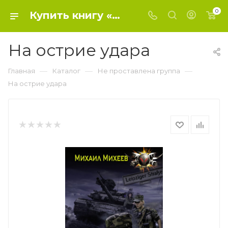
0
Купить книгу «На острие удара» 2021, Михеев Михаил Александрович - Не проставлена группа
На острие удара
—
—
—
Главная
Каталог
Не проставлена группа
На острие удара