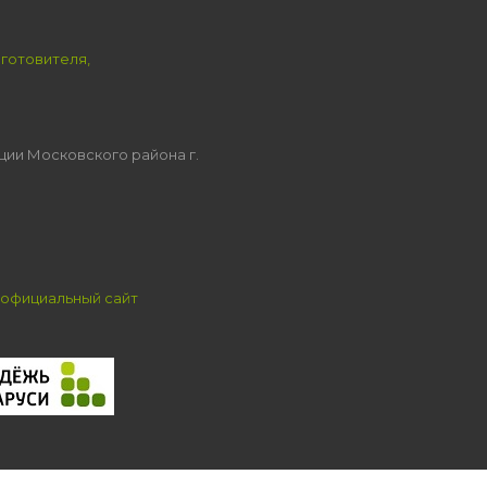
зготовителя,
ции Московского района г.
официальный сайт