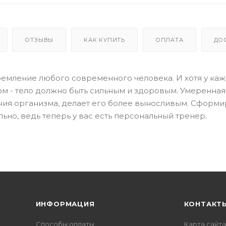
ОТЗЫВЫ
КАК КУПИТЬ
ОПЛАТА
ДО
ремление любого современного человека. И хотя у ка
ном - тело должно быть сильным и здоровым. Умеренная
ния организма, делает его более выносливым. Сформи
ьно, ведь теперь у вас есть персональный тренер.
ИНФОРМАЦИЯ
КОНТАКТ
Способы оплаты
Карта сайта