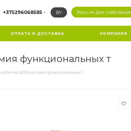
Версия для слабовид
+375296068585
BY
ОПЛАТА И ДОСТАВКА
КОМПАНИЯ
мия функциональных т
нцФитнесаД\Анатомия функциональных т