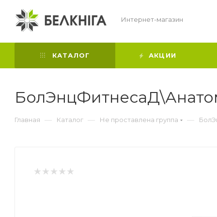
Интернет-магазин
КАТАЛОГ
АКЦИИ
БолЭнцФитнесаД\Анато
—
—
—
Главная
Каталог
Не проставлена группа
БолЭ