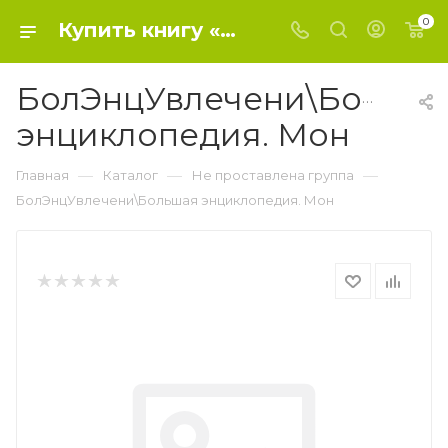
0
Купить книгу «БолЭнцУвлечени\Большая энциклопедия. Мон» 2020, Мерников А.Г. - Не проставлена группа
БолЭнцУвлечени\Больш
энциклопедия. Мон
—
—
—
Главная
Каталог
Не проставлена группа
БолЭнцУвлечени\Большая энциклопедия. Мон