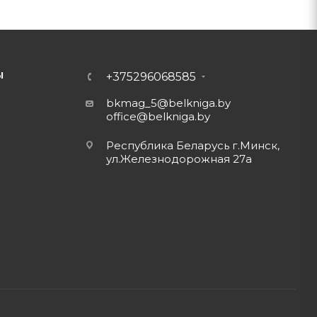
Ы
+375296068585
bkmag_5@belkniga.by
office@belkniga.by
Республика Беларусь г.Минск,
ул.Железнодорожная 27а