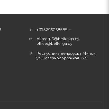
Ы
+375296068585
bkmag_5@belkniga.by
office@belkniga.by
Республика Беларусь г.Минск,
ул.Железнодорожная 27а