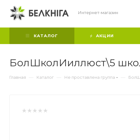
Интернет-магазин
КАТАЛОГ
АКЦИИ
БолШколИиллюст\5 школ
—
—
—
Главная
Каталог
Не проставлена группа
БолШ