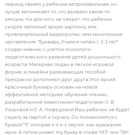
период память у ребенка непроизвольная, он
лучше запоминает то, что вызвало какие-то
эмоции. Ни для кого не секрет, что ребенок
скорее запомнит яркую картинку или
привлекательный видеоролик, чем монотонные
наставления. "Букварь. Учимся читать с 2-3 лет"
создан именно с учетом психолого-
педагогического развития детей дошкольного
возраста. Материал подан в легкой игровой
форме, а линейки развивающих пособий
прекрасно дополняют друг друга.Этот яркий
красочный букварь основан на новой
эффективной методике обучения чтению,
разработанной известными педагогами О. В.
Узоровой и Е. А. Нефедовой.Ваш ребенок не будет
сидеть за партой и скучать. Он познакомится с
буквой "З", которая з-з-з-з-звучит, как жужжание
мухи. А потом узнает эту букву в слове "ИЗ" или "ЗА".