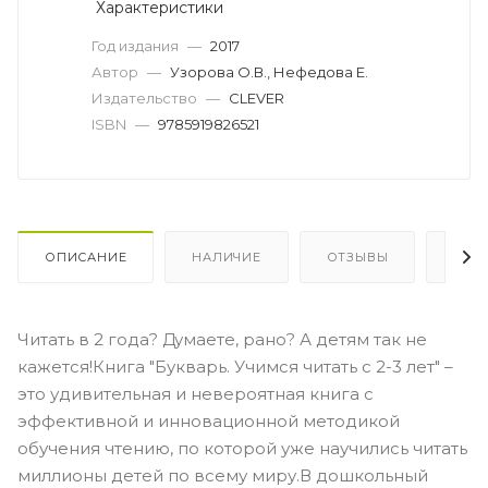
Характеристики
Год издания
—
2017
Автор
—
Узорова О.В., Нефедова Е.
Издательство
—
CLEVER
ISBN
—
9785919826521
ОПИСАНИЕ
НАЛИЧИЕ
ОТЗЫВЫ
КАК
Читать в 2 года? Думаете, рано? А детям так не
кажется!Книга "Букварь. Учимся читать с 2-3 лет" –
это удивительная и невероятная книга с
эффективной и инновационной методикой
обучения чтению, по которой уже научились читать
миллионы детей по всему миру.В дошкольный