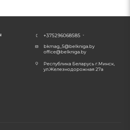
Ы
+375296068585
bkmag_5@belkniga.by
office@belkniga.by
Республика Беларусь г.Минск,
ул.Железнодорожная 27а