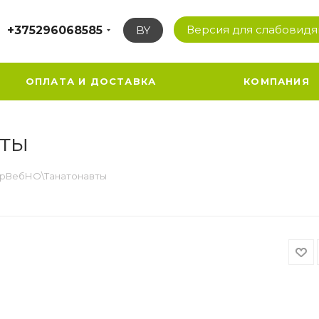
Версия для слабовид
+375296068585
BY
ОПЛАТА И ДОСТАВКА
КОМПАНИЯ
ты
рВебНО\Танатонавты