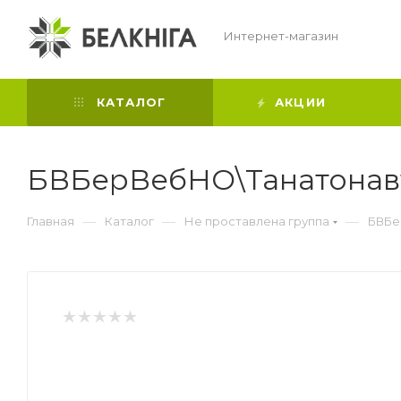
Интернет-магазин
КАТАЛОГ
АКЦИИ
БВБерВебНО\Танатонав
—
—
—
Главная
Каталог
Не проставлена группа
БВБе