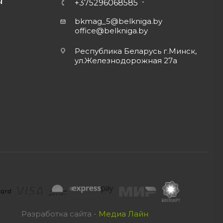
Ы
+375296068585
bkmag_5@belkniga.by
office@belkniga.by
Республика Беларусь г.Минск,
ул.Железнодорожная 27а
Разработка сайта -
Медиа Лайн