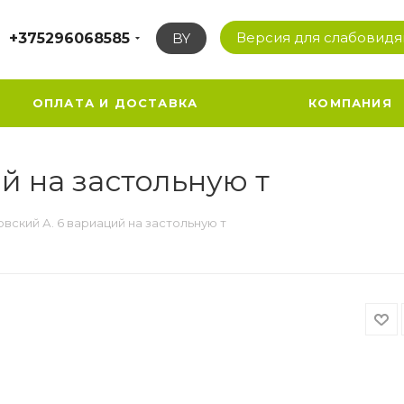
Версия для слабовид
+375296068585
BY
ОПЛАТА И ДОСТАВКА
КОМПАНИЯ
й на застольную т
вский А. 6 вариаций на застольную т