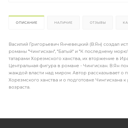
ОПИСАНИЕ
НАЛИЧИЕ
ОТЗЫВЫ
КА
Василий Григорьевич Янчевецкий (В.Ян) создал ис
романы "Чингисхан", "Батый" и "К последнему морю
татарами Хорезмского ханства, их вторжение в Иран
Центральная фигура в романе - Чингисхан. В.Ян по
жаждой власти над миром. Автор рассказывает о 
Хорезмского ханства и о подготовке Чингисхана к
возраста.