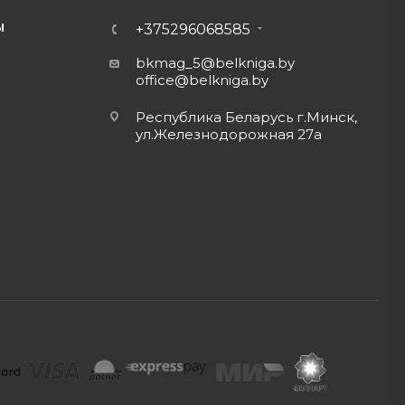
Ы
+375296068585
bkmag_5@belkniga.by
office@belkniga.by
Республика Беларусь г.Минск,
ул.Железнодорожная 27а