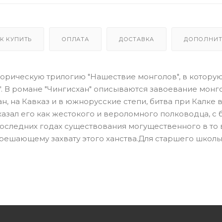
К КУПИТЬ
ОПЛАТА
ДОСТАВКА
ДОПОЛНИТ
торическую трилогию "Нашествие монголов", в котору
". В романе "Чингисхан" описываются завоевание монг
, на Кавказ и в южнорусские степи, битва при Калке в 
казал его как жестокого и вероломного полководца, с
последних годах существования могущественного в то
 решающему захвату этого ханства.Для старшего школь