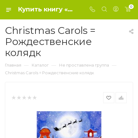
0
Купить книгу «Christmas Carols = Рождественские колядк» 0, Sandys W. - Не проставлена группа
Christmas Carols =
Рождественские
колядк
—
—
—
Главная
Каталог
Не проставлена группа
Christmas Carols = Рождественские колядк