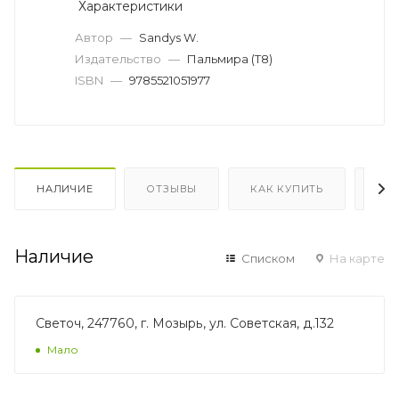
Характеристики
Автор
—
Sandys W.
Издательство
—
Пальмира (Т8)
ISBN
—
9785521051977
НАЛИЧИЕ
ОТЗЫВЫ
КАК КУПИТЬ
ОП
Наличие
Списком
На карте
Светоч, 247760, г. Мозырь, ул. Советская, д.132
Мало