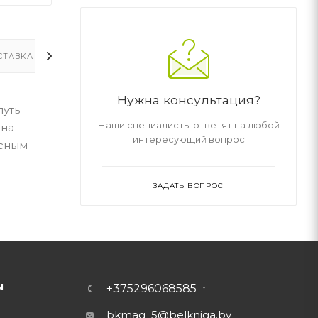
СТАВКА
ДОПОЛНИТЕЛЬНО
Нужна консультация?
путь
Наши специалисты ответят на любой
 на
интересующий вопрос
асным
ЗАДАТЬ ВОПРОС
Ы
+375296068585
bkmag_5@belkniga.by