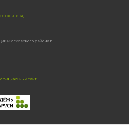
зготовителя,
ции Московского района г.
официальный сайт