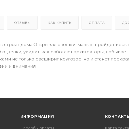
ОТЗЫВЫ
КАК КУПИТЬ
ОПЛАТА
ДО
ак строят дома.Открывая окошки, малыш пройдет весь 
 отделки, увидит, как работают архитекторы, побывает
ками не только расширит кругозор, но и станет прекр
зии и внимания.
ИНФОРМАЦИЯ
КОНТАКТ
Способы оплаты
Карта сайта