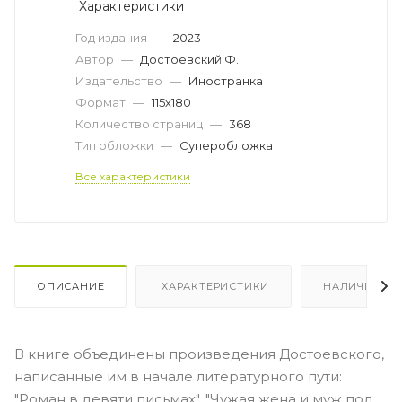
Характеристики
Год издания
—
2023
Автор
—
Достоевский Ф.
Издательство
—
Иностранка
Формат
—
115х180
Количество страниц
—
368
Тип обложки
—
Суперобложка
Все характеристики
ОПИСАНИЕ
ХАРАКТЕРИСТИКИ
НАЛИЧИЕ
В книге объединены произведения Достоевского,
написанные им в начале литературного пути:
"Роман в девяти письмах", "Чужая жена и муж под