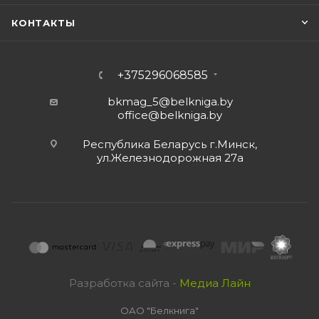
КОНТАКТЫ
+375296068585
bkmag_5@belkniga.by
office@belkniga.by
Республика Беларусь г.Минск,
ул.Железнодорожная 27а
Разработка сайта -
Медиа Лайн
ОАО "Белкнига"