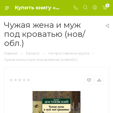
0
Купить книгу «Чужая жена и муж под кроватью (нов/обл.)» 2023, Достоевский Ф. - Не проставлена группа
Чужая жена и муж
под кроватью (нов/
обл.)
—
—
—
Главная
Каталог
Не проставлена группа
Чужая жена и муж под кроватью (нов/обл.)