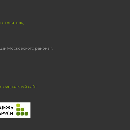
зготовителя,
ции Московского района г.
официальный сайт