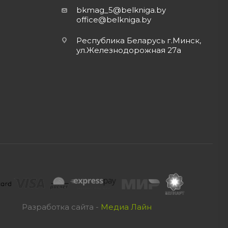
bkmag_5@belkniga.by
office@belkniga.by
Республика Беларусь г.Минск,
ул.Железнодорожная 27а
Разработка сайта -
Медиа Лайн