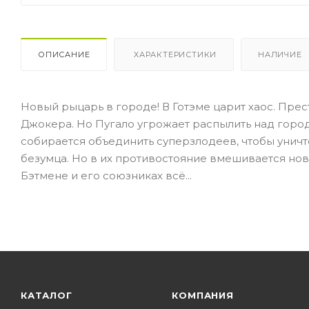
ОПИСАНИЕ
ХАРАКТЕРИСТИКИ
НАЛИЧИЕ
Новый рыцарь в городе! В Готэме царит хаос. Пр
Джокера. Но Пугало угрожает распылить над город
собирается объединить суперзлодеев, чтобы уничт
безумца. Но в их противостояние вмешивается нов
Бэтмене и его союзниках всё...
КАТАЛОГ
КОМПАНИЯ