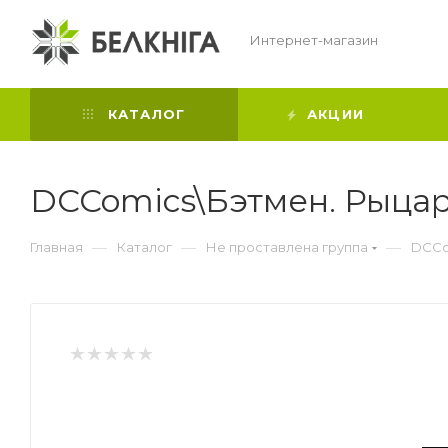
Интернет-магазин
КАТАЛОГ
АКЦИИ
DCComics\Бэтмен. Рыца
—
—
—
Главная
Каталог
Не проставлена группа
DCCo