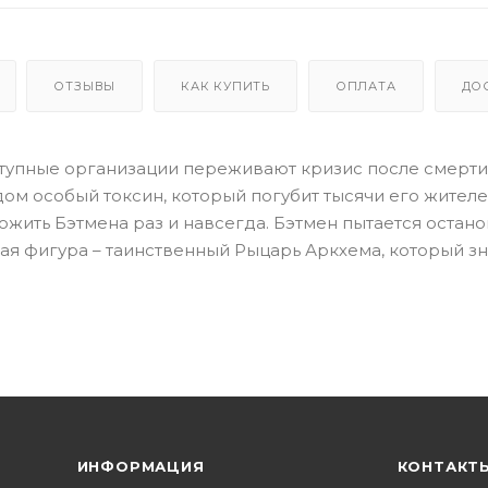
ОТЗЫВЫ
КАК КУПИТЬ
ОПЛАТА
ДО
еступные организации переживают кризис после смерти
ом особый токсин, который погубит тысячи его жителе
ожить Бэтмена раз и навсегда. Бэтмен пытается остано
ая фигура – таинственный Рыцарь Аркхема, который зн
ИНФОРМАЦИЯ
КОНТАКТ