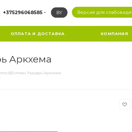
Версия для слабовид
+375296068585
BY
ОПЛАТА И ДОСТАВКА
КОМПАНИЯ
рь Аркхема
mics\Бэтмен. Рыцарь Аркхема