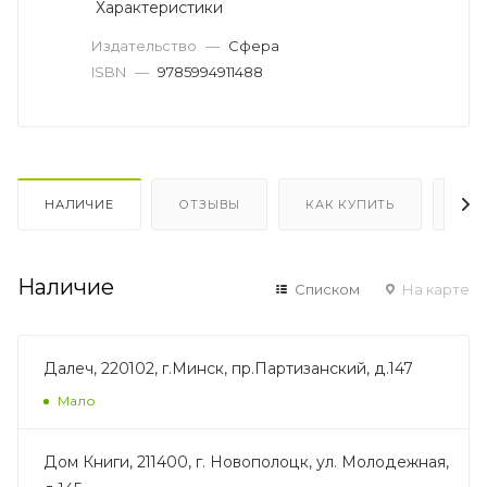
Характеристики
Издательство
—
Сфера
ISBN
—
9785994911488
НАЛИЧИЕ
ОТЗЫВЫ
КАК КУПИТЬ
ОП
Наличие
Списком
На карте
Далеч, 220102, г.Минск, пр.Партизанский, д.147
Мало
Дом Книги, 211400, г. Новополоцк, ул. Молодежная,