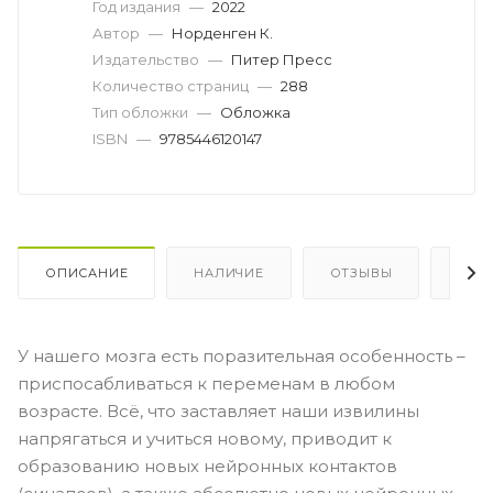
Год издания
—
2022
Автор
—
Норденген К.
Издательство
—
Питер Пресс
Количество страниц
—
288
Тип обложки
—
Обложка
ISBN
—
9785446120147
ОПИСАНИЕ
НАЛИЧИЕ
ОТЗЫВЫ
КАК
У нашего мозга есть поразительная особенность –
приспосабливаться к переменам в любом
возрасте. Всё, что заставляет наши извилины
напрягаться и учиться новому, приводит к
образованию новых нейронных контактов