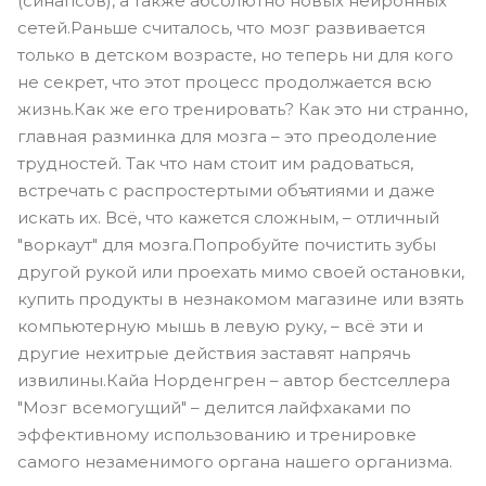
(синапсов), а также абсолютно новых нейронных
сетей.Раньше считалось, что мозг развивается
только в детском возрасте, но теперь ни для кого
не секрет, что этот процесс продолжается всю
жизнь.Как же его тренировать? Как это ни странно,
главная разминка для мозга – это преодоление
трудностей. Так что нам стоит им радоваться,
встречать с распростертыми объятиями и даже
искать их. Всё, что кажется сложным, – отличный
"воркаут" для мозга.Попробуйте почистить зубы
другой рукой или проехать мимо своей остановки,
купить продукты в незнакомом магазине или взять
компьютерную мышь в левую руку, – всё эти и
другие нехитрые действия заставят напрячь
извилины.Кайа Норденгрен – автор бестселлера
"Мозг всемогущий" – делится лайфхаками по
эффективному использованию и тренировке
самого незаменимого органа нашего организма.