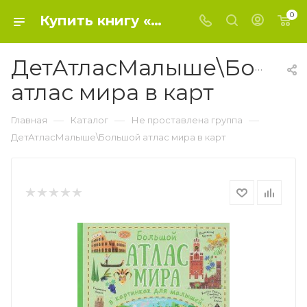
0
Купить книгу «ДетАтласМалыше\Большой атлас мира в карт» 2018, Дорошенко Ю.И. - Не проставлена группа
ДетАтласМалыше\Больш
атлас мира в карт
—
—
—
Главная
Каталог
Не проставлена группа
ДетАтласМалыше\Большой атлас мира в карт