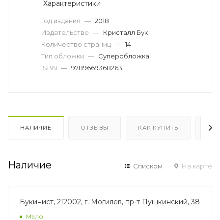
Характеристики
Год издания
—
2018
Издательство
—
Кристалл Бук
Количество страниц
—
14
Тип обложки
—
Суперобложка
ISBN
—
9789669368263
НАЛИЧИЕ
ОТЗЫВЫ
КАК КУПИТЬ
ОП
Наличие
Списком
На карте
Букинист, 212002, г. Могилев, пр-т Пушкинский, 38
Мало