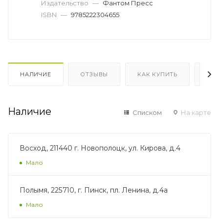
Издательство
—
Фантом Пресс
ISBN
—
9785222304655
НАЛИЧИЕ
ОТЗЫВЫ
КАК КУПИТЬ
ОП
Наличие
Списком
На карте
Восход, 211440 г. Новополоцк, ул. Кирова, д.4
Мало
Полымя, 225710, г. Пинск, пл. Ленина, д.4а
Мало