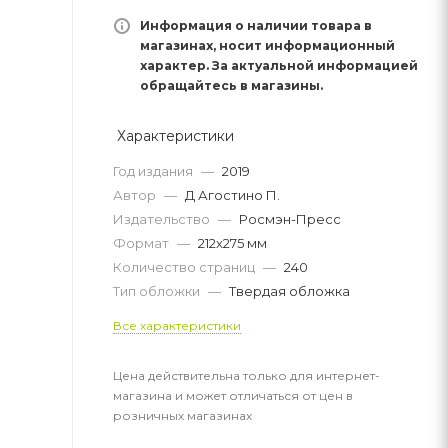
Информация о наличии товара в
магазинах, носит информационный
характер. За актуальной информацией
обращайтесь в магазины.
Характеристики
Год издания
—
2019
Автор
—
Д Агостино П.
Издательство
—
Росмэн-Пресс
Формат
—
212x275 мм
Количество страниц
—
240
Тип обложки
—
Твердая обложка
Все характеристики
Цена действительна только для интернет-
магазина и может отличаться от цен в
розничных магазинах