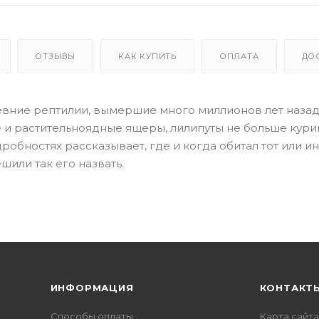
ОТЗЫВЫ
КАК КУПИТЬ
ОПЛАТА
ДО
ревние рептилии, вымершие много миллионов лет назад
и растительноядные ящеры, лилипуты не больше кури
робностях рассказывает, где и когда обитал тот или и
шили так его назвать.
ИНФОРМАЦИЯ
КОНТАКТ
Способы оплаты
Карта сайта