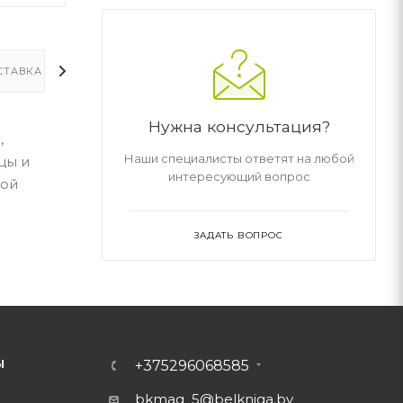
СТАВКА
ДОПОЛНИТЕЛЬНО
Нужна консультация?
,
Наши специалисты ответят на любой
цы и
интересующий вопрос
ной
ЗАДАТЬ ВОПРОС
Ы
+375296068585
bkmag_5@belkniga.by