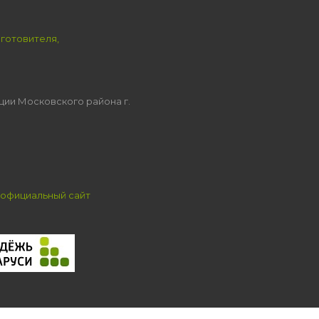
зготовителя,
ции Московского района г.
официальный сайт