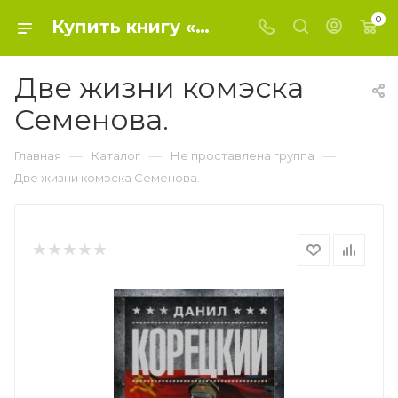
0
Купить книгу «Две жизни комэска Семенова.» 2018, Корецкий Д.А. - Не проставлена группа
Две жизни комэска
Семенова.
—
—
—
Главная
Каталог
Не проставлена группа
Две жизни комэска Семенова.