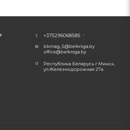
Ы
+375296068585
bkmag_5@belkniga.by
office@belkniga.by
Республика Беларусь г.Минск,
ул.Железнодорожная 27а