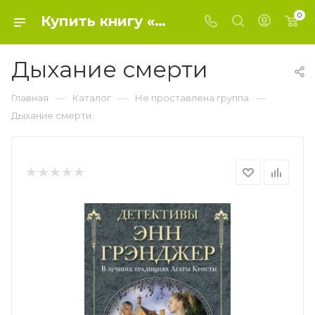
0
Купить книгу «Дыхание смерти» 2017, Грэнджер Э. - Не проставлена группа
Дыхание смерти
—
—
—
Главная
Каталог
Не проставлена группа
Дыхание смерти