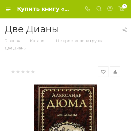
0
Купить книгу «Две Дианы» 2022, Александр Дюма (отец) - Не проставлена группа
Две Дианы
—
—
—
Главная
Каталог
Не проставлена группа
Две Дианы