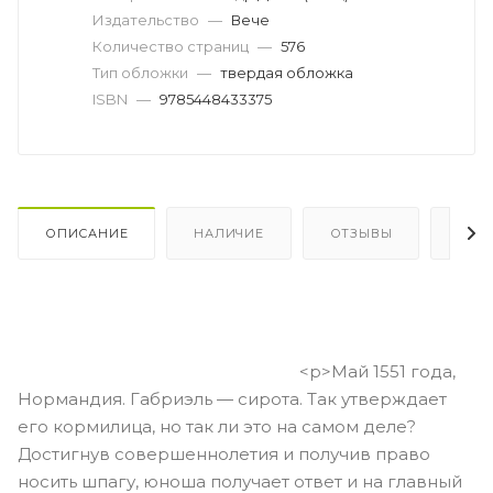
Издательство
—
Вече
Количество страниц
—
576
Тип обложки
—
твердая обложка
ISBN
—
9785448433375
ОПИСАНИЕ
НАЛИЧИЕ
ОТЗЫВЫ
КАК
<p>Май 1551 года,
Нормандия. Габриэль — сирота. Так утверждает
его кормилица, но так ли это на самом деле?
Достигнув совершеннолетия и получив право
носить шпагу, юноша получает ответ и на главный