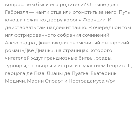
вопрос: кем были его родители? Отныне долг
Габриэля — найти отца или отомстить за него. Путь
юноши лежит ко двору короля Франции. И
действовать там надлежит тайно. В очередной том
иллюстрированного собрания сочинений
Александра Дюма входит знаменитый рыцарский
роман «Две Дианы», на страницах которого
читателей ждут грандиозные битвы, осады,
турниры, заговоры и интриги с участием Генриха II,
герцога де Гиза, Дианы де Пуатье, Екатерины
Медичи, Марии Стюарт и Нострадамуса.</p>