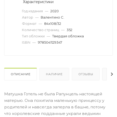
Характеристики
Год издания
—
2020
Автор
—
Валентино С.
Формат
—
84x108/32
Количество страниц
—
352
Тип обложки
—
Твердая обложка
ISBN
—
9785041129347
ОПИСАНИЕ
НАЛИЧИЕ
ОТЗЫВЫ
КАК
Матушка Готель не была Рапунцель настоящей
матерью. Она похитила маленькую принцессу у
родителей и навсегда заперла в башне, потому
что королевские подданные украли ведьмин