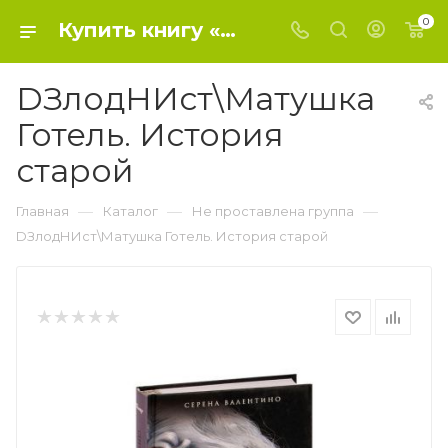
0
Купить книгу «DЗлодНИст\Матушка Готель. История старой» 2020, Валентино С. - Не проставлена группа
DЗлодНИст\Матушка
Готель. История
старой
—
—
—
Главная
Каталог
Не проставлена группа
DЗлодНИст\Матушка Готель. История старой