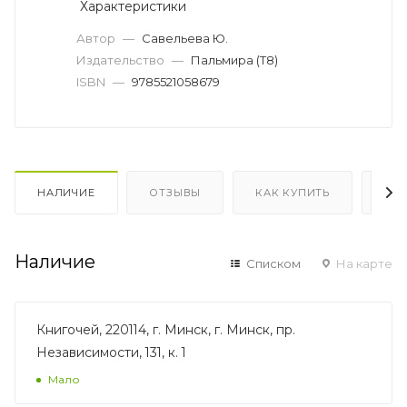
Характеристики
Автор
—
Савельева Ю.
Издательство
—
Пальмира (Т8)
ISBN
—
9785521058679
НАЛИЧИЕ
ОТЗЫВЫ
КАК КУПИТЬ
ОП
Наличие
Списком
На карте
Книгочей, 220114, г. Минск, г. Минск, пр.
Независимости, 131, к. 1
Мало