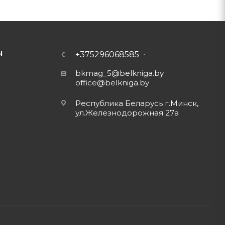
Ы
+375296068585
bkmag_5@belkniga.by
office@belkniga.by
Республика Беларусь г.Минск,
ул.Железнодорожная 27а