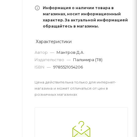
Информация о наличии товара в
магазинах, носит информационный
характер. За актуальной информацией
обращайтесь в магазины.
Характеристики
Автор
—
Мантров Д.А.
Издательство
—
Пальмира (Т8)
ISBN
—
9785521054206
Цена действительна только для интернет-
магазина и может отличаться от цен в
розничных магазинах