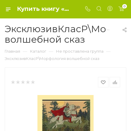
0
Купить книгу «ЭксклюзивКласР\Морфология волшебной сказ» 2023, Пропп В.Я. - Не проставлена группа
ЭксклюзивКласР\Морфол
волшебной сказ
—
—
—
Главная
Каталог
Не проставлена группа
ЭксклюзивКласР\Морфология волшебной сказ