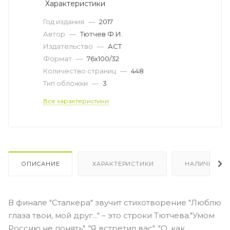
Характеристики
Год издания
—
2017
Автор
—
Тютчев Ф.И.
Издательство
—
АСТ
Формат
—
76x100/32
Количество страниц
—
448
Тип обложки
—
3
Все характеристики
ОПИСАНИЕ
ХАРАКТЕРИСТИКИ
НАЛИЧИЕ
В финале "Сталкера" звучит стихотворение "Люблю
глаза твои, мой друг..." – это строки Тютчева."Умом
Россию не понять", "Я встретил вас", "О, как