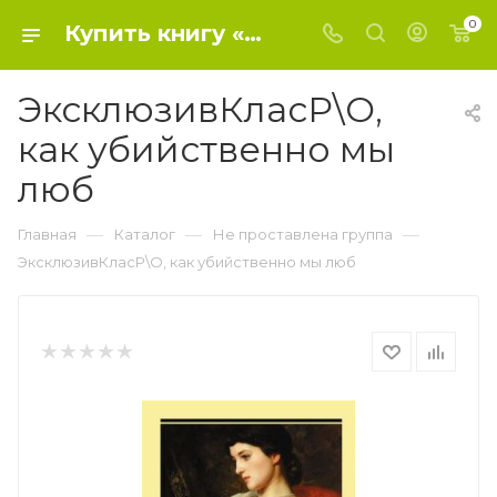
0
Купить книгу «ЭксклюзивКласР\О, как убийственно мы люб» 2017, Тютчев Ф.И. - Не проставлена группа
ЭксклюзивКласР\О,
как убийственно мы
люб
—
—
—
Главная
Каталог
Не проставлена группа
ЭксклюзивКласР\О, как убийственно мы люб