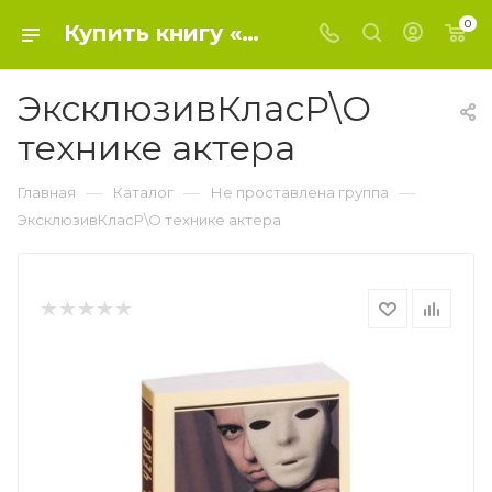
0
Купить книгу «ЭксклюзивКласР\О технике актера» 2018, Чехов М.А. - Не проставлена группа
ЭксклюзивКласР\О
технике актера
—
—
—
Главная
Каталог
Не проставлена группа
ЭксклюзивКласР\О технике актера