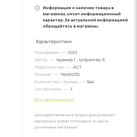
Информация о наличии товара в
магазинах, носит информационный
характер. За актуальной информацией
обращайтесь в магазины.
Характеристики
Год издания
—
2023
Автор
—
Крамер Г., Шпренгер Я.
Издательство
—
АСТ
Формат
—
76x100/32
Количество страниц
—
544
Тип обложки
—
3
Все характеристики
Цена действительна только для интернет-
магазина и может отличаться от цен в
розничных магазинах