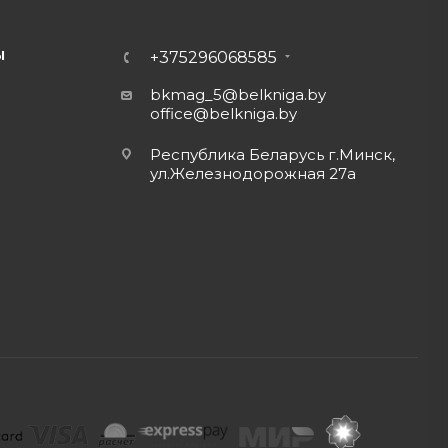
Ы
+375296068585
bkmag_5@belkniga.by
office@belkniga.by
Республика Беларусь г.Минск,
ул.Железнодорожная 27а