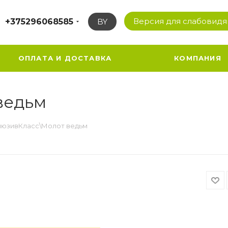
Версия для слабовид
+375296068585
BY
ОПЛАТА И ДОСТАВКА
КОМПАНИЯ
ведьм
люзивКласс\Молот ведьм