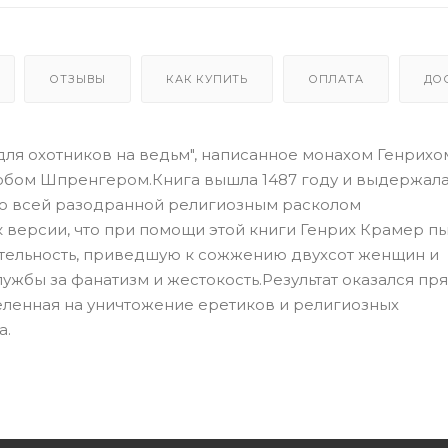
ОТЗЫВЫ
КАК КУПИТЬ
ОПЛАТА
ДО
 для охотников на ведьм", написанное монахом Генрихо
обом Шпренгером.Книга вышла 1487 году и выдержала
по всей разодранной религиозным расколом
 версии, что при помощи этой книги Генрих Крамер п
тельность, приведшую к сожжению двухсот женщин и
жбы за фанатизм и жестокость.Результат оказался пр
ленная на уничтожение еретиков и религиозных
а.