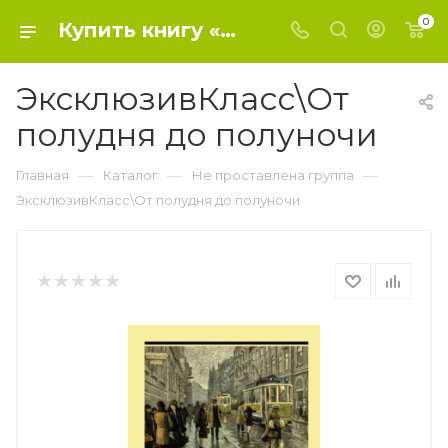
0
Купить книгу «ЭксклюзивКласс\От полудня до полуночи» 2023, Ремарк Э.М. - Не проставлена группа
ЭксклюзивКласс\От
полудня до полуночи
—
—
—
Главная
Каталог
Не проставлена группа
ЭксклюзивКласс\От полудня до полуночи