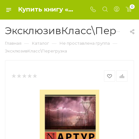
0
Купить книгу «ЭксклюзивКласс\Перегрузка» 2023, Хейли А. - Не проставлена группа
ЭксклюзивКласс\Перегрузка
—
—
—
Главная
Каталог
Не проставлена группа
ЭксклюзивКласс\Перегрузка