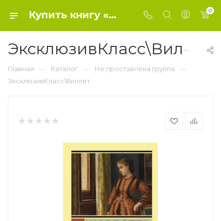
0
Купить книгу «ЭксклюзивКласс\Виллет» 2021, Бронте Ш. - Не проставлена группа
ЭксклюзивКласс\Виллет
—
—
—
Главная
Каталог
Не проставлена группа
ЭксклюзивКласс\Виллет