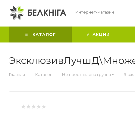
Интернет-магазин
КАТАЛОГ
АКЦИИ
ЭксклюзивЛучшД\Множ
—
—
—
Главная
Каталог
Не проставлена группа
Экск