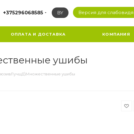
Версия для слабовид
+375296068585
BY
ОПЛАТА И ДОСТАВКА
КОМПАНИЯ
ественные ушибы
люзивЛучшД\Множественные ушибы