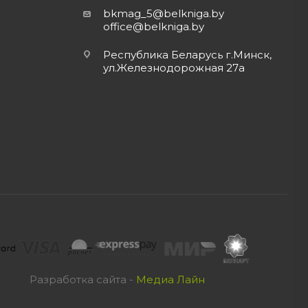
bkmag_5@belkniga.by
office@belkniga.by
Республика Беларусь г.Минск,
ул.Железнодорожная 27а
Разработка сайта -
Медиа Лайн