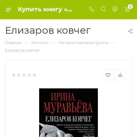
0
Купить книгу «Елизаров ковчег» 2016, Муравьева И.Л. - Не проставлена группа
Елизаров ковчег
—
—
—
Главная
Каталог
Не проставлена группа
Елизаров ковчег