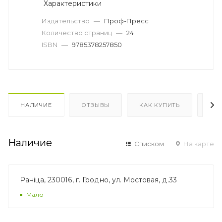
Характеристики
Издательство
—
Проф-Пресс
Количество страниц
—
24
ISBN
—
9785378257850
НАЛИЧИЕ
ОТЗЫВЫ
КАК КУПИТЬ
ОП
Наличие
Списком
На карте
Раніца, 230016, г. Гродно, ул. Мостовая, д.33
Мало